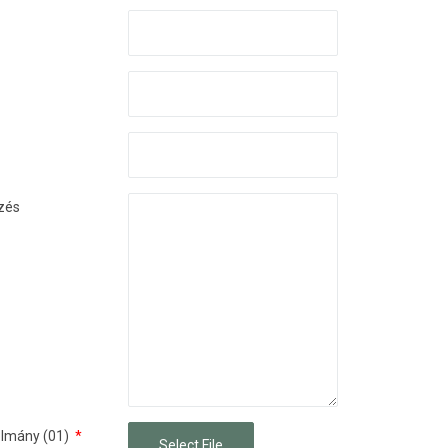
zés
olmány (01)
*