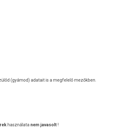
zülőd (gyámod) adatait is a megfelelő mezőkben.
erek
használata
nem javasolt
!