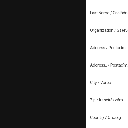
Last Name / Család
Organization / Szer
Address / Postacím
Address.. / Postacím.
City / Város
Zip / Irányítószám
Country / Ország