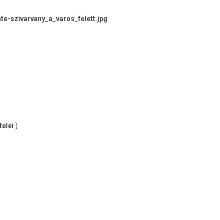
te-szivarvany_a_varos_felett.jpg
telei
)