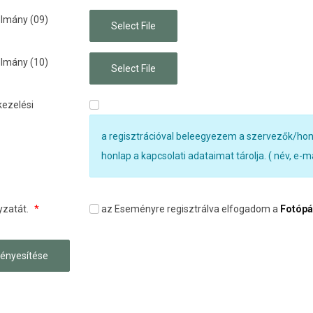
lmány (09)
lmány (10)
kezelési
a regisztrációval beleegyezem a szervezők/honl
honlap a kapcsolati adataimat tárolja. ( név, e-m
yzatát.
*
az Eseményre regisztrálva elfogadom a
Fotópá