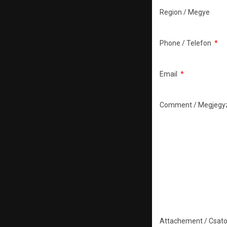
Region / Megye
Phone / Telefon
*
Email
*
Comment / Megjegy
Attachement / Csat