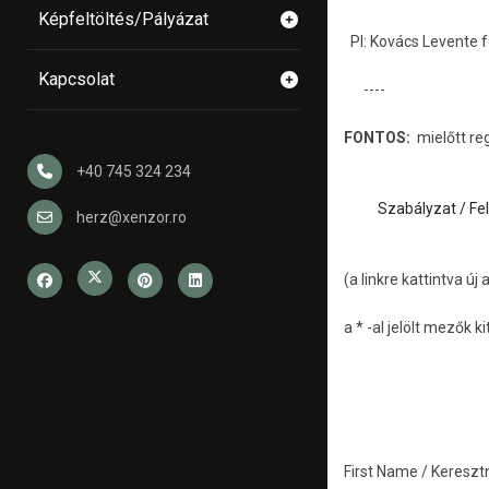
Képfeltöltés/Pályázat
Pl: Kovács Levente f
Kapcsolat
----
FONTOS:
mielőtt reg
+40 745 324 234
Szabályzat / Fel
herz@xenzor.ro
(a linkre kattintva új
a * -al jelölt mezők k
First Name / Keresz