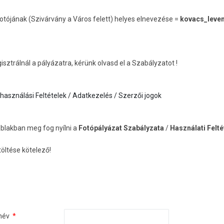
otójának (Szivárvány a Város felett) helyes elnevezése =
kovacs_leven
isztrálnál a pályázatra, kérünk olvasd el a Szabályzatot !
használási Feltételek / Adatkezelés / Szerzői jogok
 ablakban meg fog nyílni a
Fotópályázat Szabályzata
/
Használati Felté
itöltése kötelező!
tnév
*