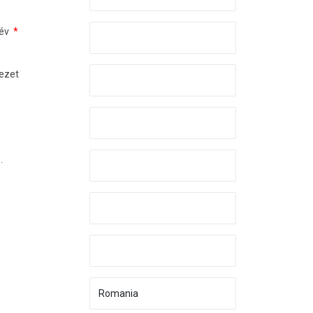
név
*
vezet
.