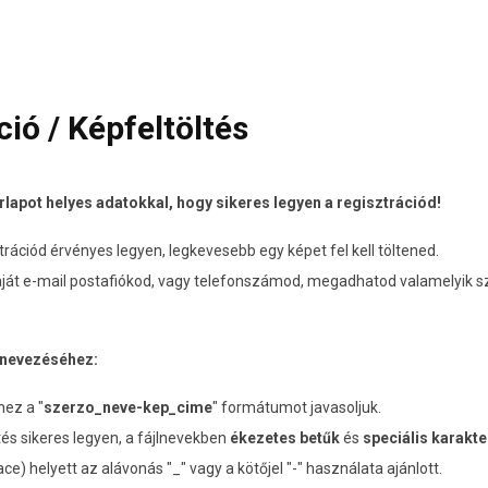
ció / Képfeltöltés
űrlapot helyes adatokkal, hogy sikeres legyen a regisztrációd!
rációd érvényes legyen, legkevesebb egy képet fel kell töltened.
ját e-mail postafiókod, vagy telefonszámod, megadhatod valamelyik s
lnevezéséhez:
ez a "
szerzo_neve-kep_cime
" formátumot javasoljuk.
tés sikeres legyen, a fájlnevekben
ékezetes betűk
és
speciális karakt
ace) helyett az alávonás "_" vagy a kötőjel "-" használata ajánlott.