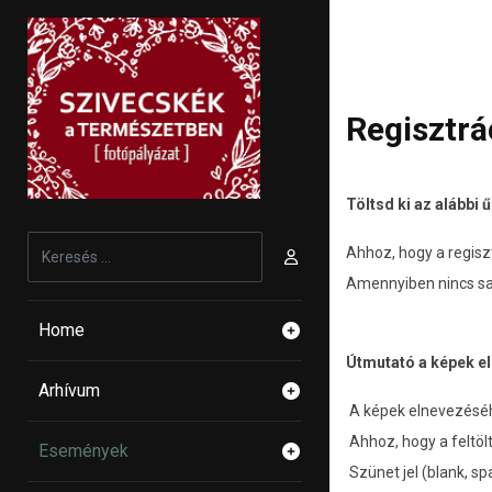
Regisztrá
Töltsd ki az alábbi 
Keresés...
Ahhoz, hogy a regiszt
Amennyiben nincs sa
Home
Útmutató a képek e
Arhívum
A képek elnevezéséh
Ahhoz, hogy a feltöl
Események
Szünet jel (blank, sp