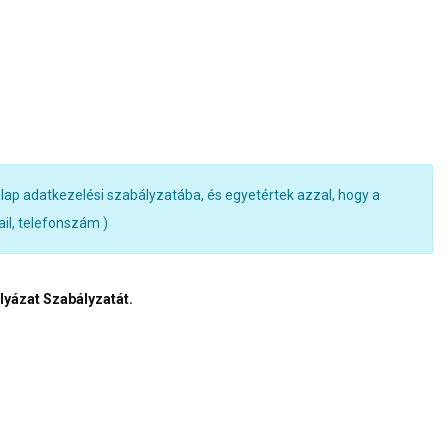
ap adatkezelési szabályzatába, és egyetértek azzal, hogy a
ail, telefonszám )
lyázat Szabályzatát.