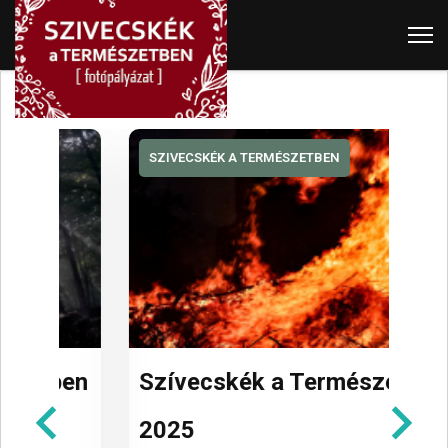
SZIVECSKÉK A TERMÉSZETBEN
S
en
Szívecskék a Természetben
S
2025
2