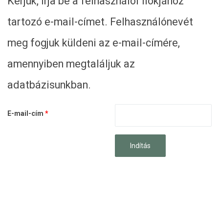
Kérjük, írja be a felhasználói fiókjához
tartozó e-mail-címet. Felhasználónevét
meg fogjuk küldeni az e-mail-címére,
amennyiben megtaláljuk az
adatbázisunkban.
E-mail-cím
*
Captcha
*
Indítás