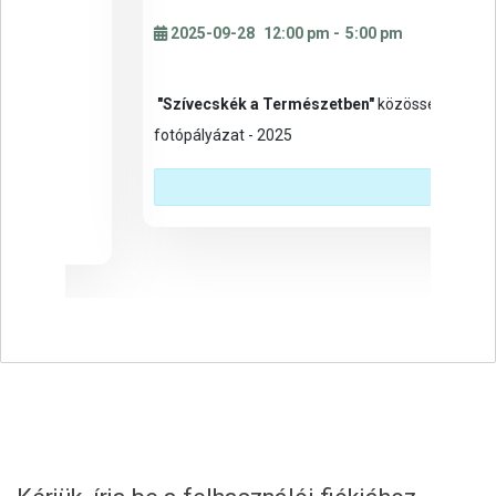
2025-09-28
12:00 pm
-
5:00 pm
2
"Szívecskék a Természetben"
közösségi
"S
fotópályázat - 2025
fot