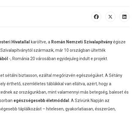
teri Hivatallal
karöltve, a
Román Nemzeti Szívalapítvány
égisze
 Szívalapítványtól származik, már 10 országban ültették
ából
-, Románia 20 városában egyidejuleg indult e projekt.
ket sétálni biztasson, ezáltal megőrizvén egészségüket. A Sétány
ly érthető, szemléletes táblákkal van ellátva, azért, hogy a
 szednek az országunkban, mint valamennyi más betegség, baleset és
ősorban
egészségesebb életmóddal
. A Szívünk Napján az
gesebb táplálkozást – hitelesen, gyakorlatiasan, ésszerűen,