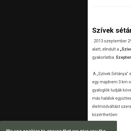
Szívek sétá
2013 szeptember 29 
alatt, elindult a
„Szív
gyakorlatba.
Szeptem
A „Szívek Sétánya” e
egy majdnem 3 km-s út
gyaloglók tudják köv
más halálok együttes
életmódváltást szere
közérthetően.