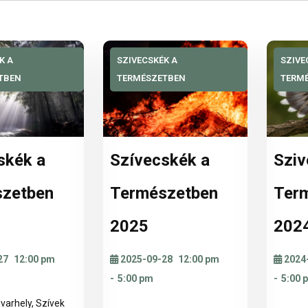
K A
SZIVECSKÉK A
SZIVE
TBEN
TERMÉSZETBEN
TERM
skék a
Szívecskék a
Sziv
zetben
Természetben
Ter
2025
202
27
12:00 pm
2025-09-28
12:00 pm
2024
-
5:00 pm
-
5:00 
varhely, Szívek