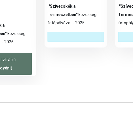
"Szívecskék a
"Szíve
Természetben"
közösségi
Termés
fotópályázat - 2025
fotópál
k a
en"
közösségi
 - 2026
isztráció
gyéni
)