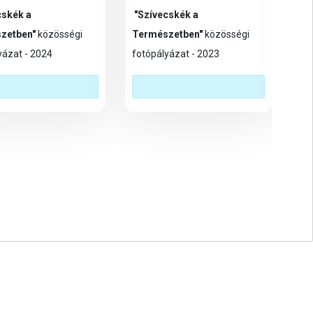
cskék a
"Szívecskék a
"S
zetben"
közösségi
Természetben"
közösségi
Te
yázat - 2024
fotópályázat - 2023
fot