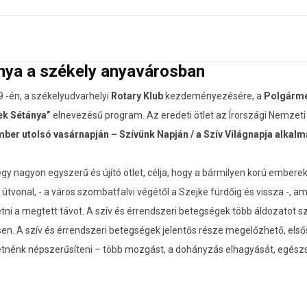
nya a székely anyavárosban
-én, a székelyudvarhelyi
Rotary Klub
kezdeményezésére, a
Polgármes
ek Sétánya”
elnevezésű program. Az eredeti ötlet az Írországi Nemzeti
ber utolsó vasárnapján – Szívünk Napján / a Szív Világnapja alkalm
gy nagyon egyszerű és újító ötlet, célja, hogy a bármilyen korú embere
vonal, - a város szombatfalvi végétől a Szejke fürdőig és vissza -, ame
etni a megtett távot. A szív és érrendszeri betegségek több áldozatot
en. A szív és érrendszeri betegségek jelentős része megelőzhető, els
tnénk népszerűsíteni – több mozgást, a dohányzás elhagyását, egészsé