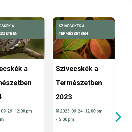
CSKÉK A
SZIVECSKÉK A
S
ÉSZETBEN
TERMÉSZETBEN
T
ecskék a
Szivecskék a
S
mészetben
Természetben
T
4
2023
2
-09-29
12:00 pm
2023-09-24
12:00 pm
2
pm
-
5:00 pm
-
5